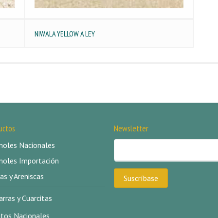
NIWALA YELLOW A LEY
uctos
Newsletter
oles Nacionales
oles Importación
as y Areniscas
arras y Cuarcitas
itos Nacionales