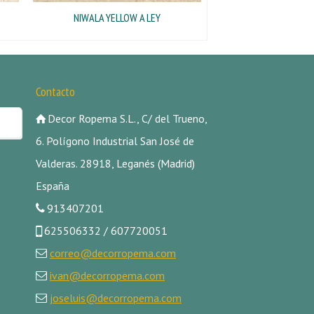
NIWALA YELLOW A LEY
Contacto
Decor Ropema S.L., C/ del Trueno,
6. Polígono Industrial San José de
Valderas. 28918, Leganés (Madrid)
España
913407201
625506332 / 607720051
correo@decorropema.com
ivan@decorropema.com
joseluis@decorropema.com