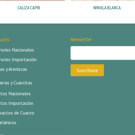
CALIZA CAPRI
NIWALA BLANCA
uctos
Newsletter
oles Nacionales
oles Importación
as y Areniscas
arras y Cuarcitas
itos Nacionales
itos Importación
actos de Cuarzo
elánicos