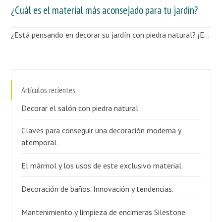
¿Cuál es el material más aconsejado para tu jardín?
¿Está pensando en decorar su jardín con piedra natural? ¡Excelente decisión! No hay material más duradero, natural y fácil de mantener que una piedra natural. Por tanto, se convertirá en una gran inversión para tu jardín. Os recomendamos 5 piedras naturales para su terraza, jardín o patio: Mármoles Debido a sus increíbles prestaciones y la dureza y resistencia, es un material perfecto para trabajar los complementos […]
Artículos recientes
Decorar el salón con piedra natural
Claves para conseguir una decoración moderna y
atemporal
El mármol y los usos de este exclusivo material.
Decoración de baños. Innovación y tendencias.
Mantenimiento y limpieza de encimeras Silestone