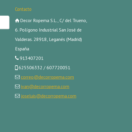
Contacto
Decor Ropema S.L., C/ del Trueno,
6. Polígono Industrial San José de
Valderas. 28918, Leganés (Madrid)
España
913407201
625506332 / 607720051
correo@decorropema.com
ivan@decorropema.com
joseluis@decorropema.com