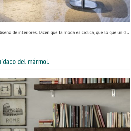
El mármol vuelve a marcar tendencia en el diseño de interiores. Dicen que la moda es cíclica, que lo que un día estuvo de moda volverá tarde o temprano a marca tendencia. El mejor ejemplo, el mármol que vuelve a ser tendencia en el diseño de interiores. Durante la primera mitad del siglo XX, marcó tendencia en […]
cuidado del mármol.