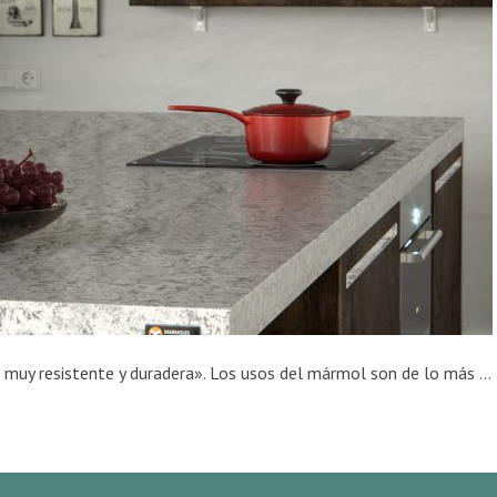
«El mármol es una magnífica piedra natural, muy resistente y duradera». Los usos del mármol son de lo más diverso, gracias a las cualidades citadas anteriormente. Suelos, encimeras de cocinas y baños, lavabos, solados, piscinas, chimeneas, etc. son realizados con esta piedra natural. En muchas ocasiones, se cree que la limpieza y el mantenimiento del mármol es más […]