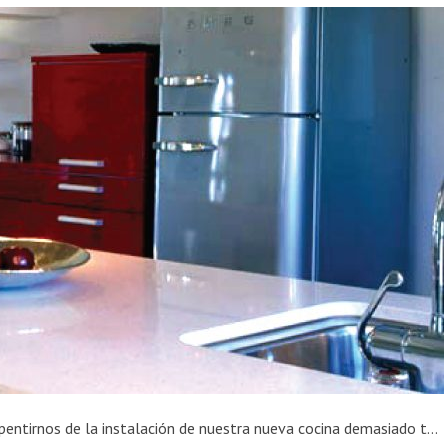
Sin la ayuda de profesionales, podemos arrepentirnos de la instalación de nuestra nueva cocina demasiado tarde. Y es que esta situación suele darse cuando uno comienza a cocinar y hacer uso de ella. Qué puntos debes valorar: 1. Brillos ¿Odias ver la marca que dejan los trapos cuando limpias una superficie? Esta cuestión tiene fácil […]