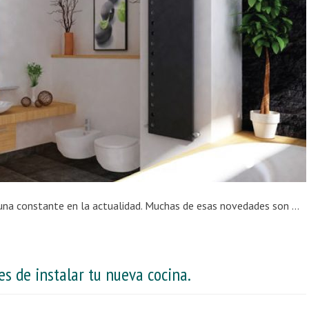
La innovación en la decoración de baños es una constante en la actualidad. Muchas de esas novedades son muy modernas y vanguardistas, sin embargo otras tienen sus orígenes en una estética del pasado, y sorprenden por su enorme impacto visual natural. Vamos a ver algunos consejos que le ayudarán a la hora de confeccionar la estética y la organización […]
s de instalar tu nueva cocina.