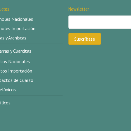
uctos
Newsletter
oles Nacionales
oles Importación
as y Areniscas
arras y Cuarcitas
itos Nacionales
itos Importación
actos de Cuarzo
elánicos
ílicos