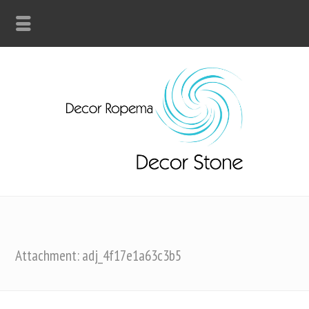
Attachment: adj_4f17e1a63c3b5