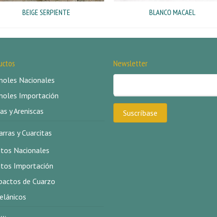
BEIGE SERPIENTE
BLANCO MACAEL
uctos
Newsletter
oles Nacionales
oles Importación
as y Areniscas
arras y Cuarcitas
itos Nacionales
itos Importación
actos de Cuarzo
elánicos