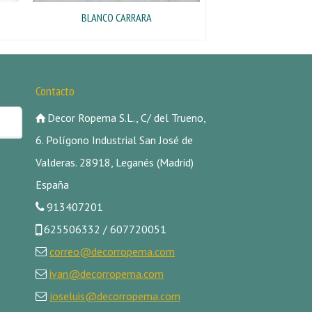
BLANCO CARRARA
Contacto
Decor Ropema S.L., C/ del Trueno,
6. Polígono Industrial San José de
Valderas. 28918, Leganés (Madrid)
España
913407201
625506332 / 607720051
correo@decorropema.com
ivan@decorropema.com
joseluis@decorropema.com