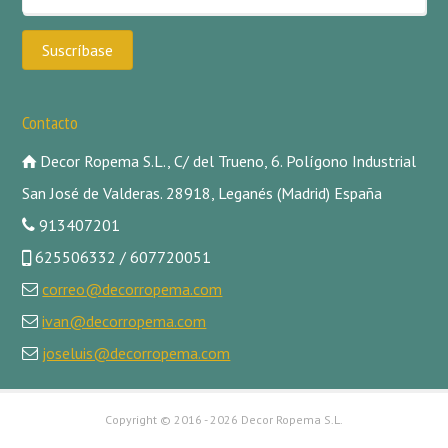
Contacto
Decor Ropema S.L., C/ del Trueno, 6. Polígono Industrial
San José de Valderas. 28918, Leganés (Madrid) España
913407201
625506332 / 607720051
correo@decorropema.com
ivan@decorropema.com
joseluis@decorropema.com
Copyright ©
2016 - 2026 Decor Ropema S.L.