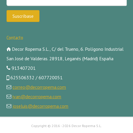
Contacto
Decor Ropema S.L., C/ del Trueno, 6. Polígono Industrial
San José de Valderas. 28918, Leganés (Madrid) España
913407201
625506332 / 607720051
correo@decorropema.com
ivan@decorropema.com
joseluis@decorropema.com
Copyright ©
2016 - 2026 Decor Ropema S.L.