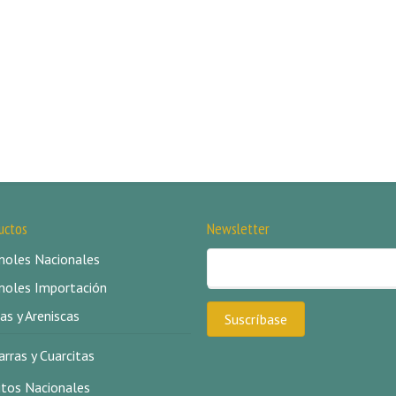
uctos
Newsletter
oles Nacionales
oles Importación
as y Areniscas
arras y Cuarcitas
itos Nacionales