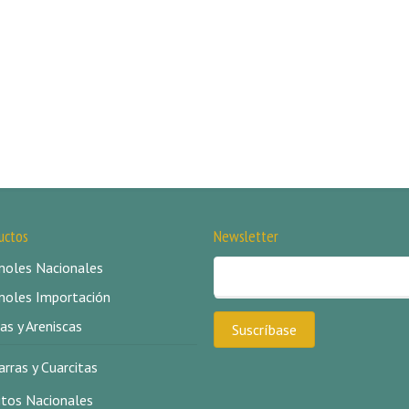
uctos
Newsletter
oles Nacionales
oles Importación
as y Areniscas
arras y Cuarcitas
itos Nacionales