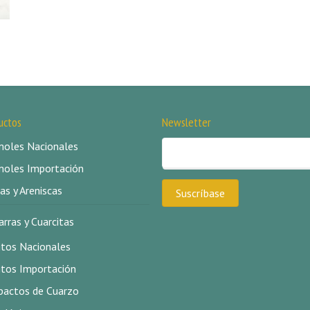
uctos
Newsletter
oles Nacionales
oles Importación
as y Areniscas
arras y Cuarcitas
itos Nacionales
itos Importación
actos de Cuarzo