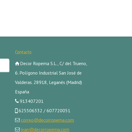
Contacto
Decor Ropema S.L., C/ del Trueno,
6. Polígono Industrial San José de
Valderas. 28918, Leganés (Madrid)
España
913407201
625506332 / 607720051
correo@decorropema.com
ivan@decorropema.com