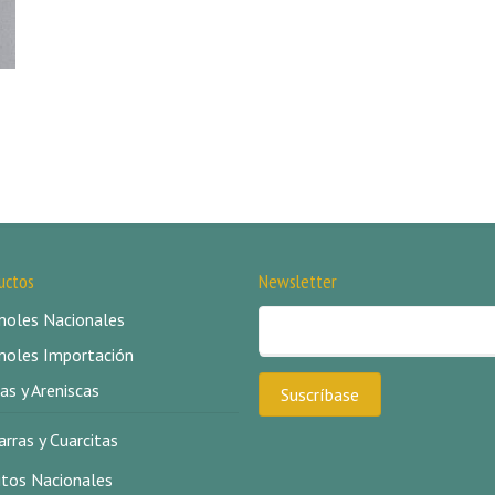
uctos
Newsletter
oles Nacionales
oles Importación
as y Areniscas
arras y Cuarcitas
itos Nacionales