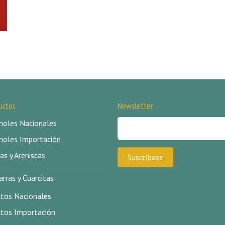
uctos
Newsletter
oles Nacionales
oles Importación
as y Areniscas
arras y Cuarcitas
itos Nacionales
itos Importación