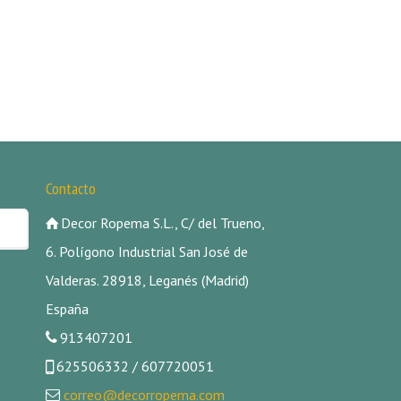
Contacto
Decor Ropema S.L., C/ del Trueno,
6. Polígono Industrial San José de
Valderas. 28918, Leganés (Madrid)
España
913407201
625506332 / 607720051
correo@decorropema.com