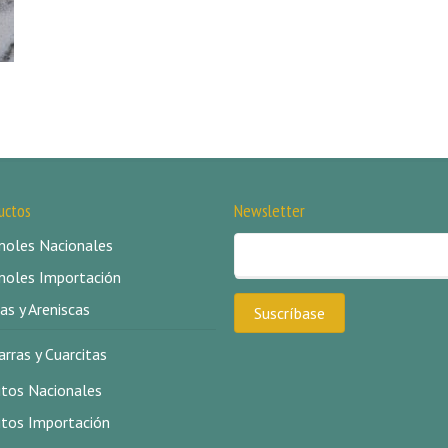
uctos
Newsletter
oles Nacionales
oles Importación
as y Areniscas
arras y Cuarcitas
itos Nacionales
itos Importación