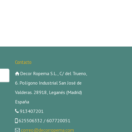
Contacto
Decor Ropema S.L., C/ del Trueno,
6. Polígono Industrial San José de
Valderas. 28918, Leganés (Madrid)
España
913407201
625506332 / 607720051
correo@decorropema.com