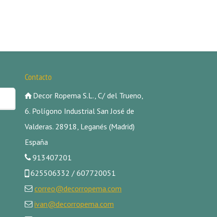
Contacto
Decor Ropema S.L., C/ del Trueno,
6. Polígono Industrial San José de
Valderas. 28918, Leganés (Madrid)
España
913407201
625506332 / 607720051
correo@decorropema.com
ivan@decorropema.com