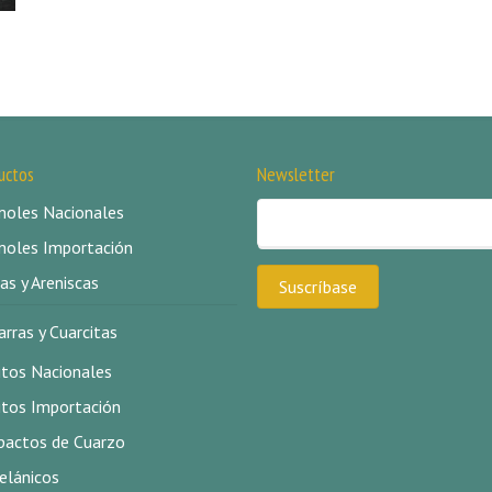
uctos
Newsletter
oles Nacionales
oles Importación
as y Areniscas
arras y Cuarcitas
itos Nacionales
itos Importación
actos de Cuarzo
elánicos