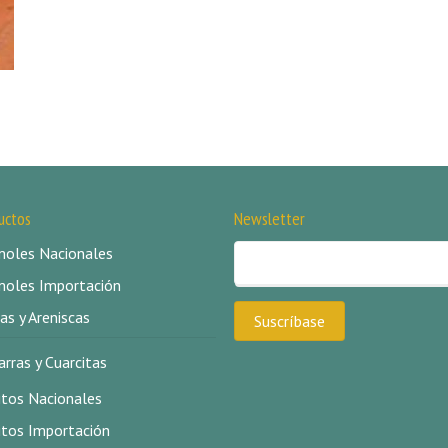
uctos
Newsletter
oles Nacionales
oles Importación
as y Areniscas
arras y Cuarcitas
itos Nacionales
itos Importación