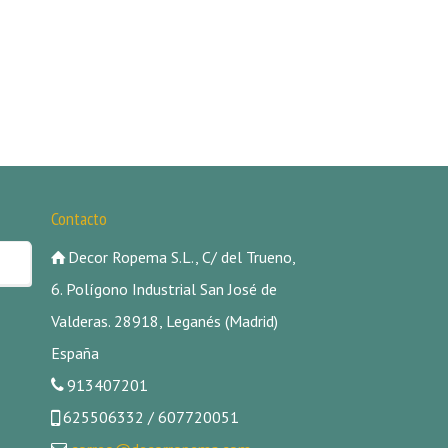
Contacto
Decor Ropema S.L., C/ del Trueno,
6. Polígono Industrial San José de
Valderas. 28918, Leganés (Madrid)
España
913407201
625506332 / 607720051