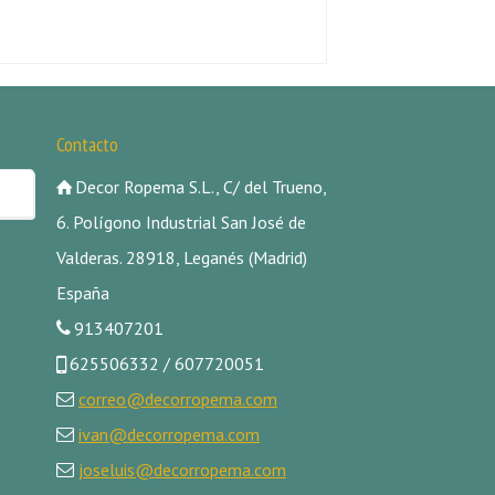
Contacto
Decor Ropema S.L., C/ del Trueno,
6. Polígono Industrial San José de
Valderas. 28918, Leganés (Madrid)
España
913407201
625506332 / 607720051
correo@decorropema.com
ivan@decorropema.com
joseluis@decorropema.com