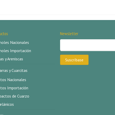
uctos
Newsletter
oles Nacionales
oles Importación
as y Areniscas
arras y Cuarcitas
itos Nacionales
itos Importación
actos de Cuarzo
elánicos