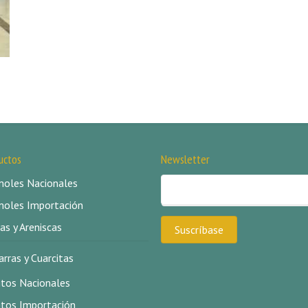
uctos
Newsletter
oles Nacionales
oles Importación
as y Areniscas
arras y Cuarcitas
itos Nacionales
itos Importación