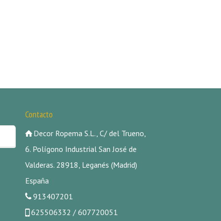
Contacto
Decor Ropema S.L., C/ del Trueno,
6. Polígono Industrial San José de
Valderas. 28918, Leganés (Madrid)
España
913407201
625506332 / 607720051