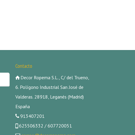
Contacto
Decor Ropema S.L., C/ del Trueno,
6. Polígono Industrial San José de
Valderas. 28918, Leganés (Madrid)
España
913407201
625506332 / 607720051