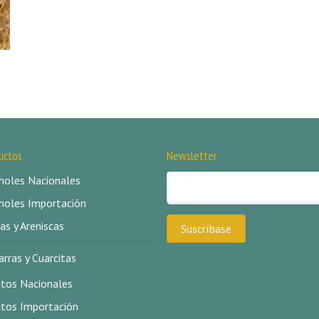
uctos
Newsletter
oles Nacionales
oles Importación
as y Areniscas
arras y Cuarcitas
itos Nacionales
itos Importación