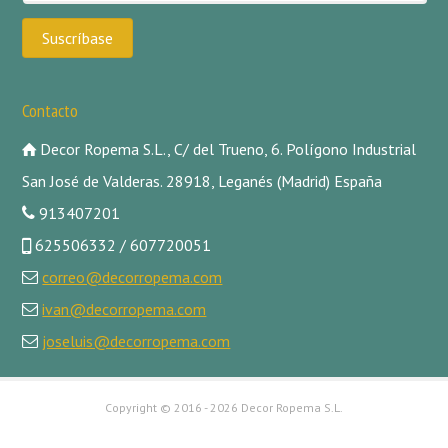
Contacto
Decor Ropema S.L., C/ del Trueno, 6. Polígono Industrial
San José de Valderas. 28918, Leganés (Madrid) España
913407201
625506332 / 607720051
correo@decorropema.com
ivan@decorropema.com
joseluis@decorropema.com
Copyright ©
2016 - 2026 Decor Ropema S.L.