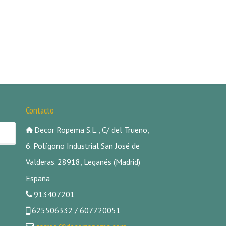
Contacto
Decor Ropema S.L., C/ del Trueno,
6. Polígono Industrial San José de
Valderas. 28918, Leganés (Madrid)
España
913407201
625506332 / 607720051