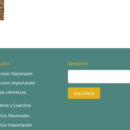
uctos
Newsletter
oles Nacionales
oles Importación
as y Areniscas
arras y Cuarcitas
itos Nacionales
itos Importación