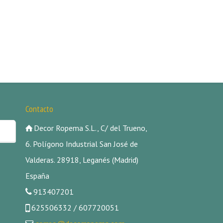
Contacto
Decor Ropema S.L., C/ del Trueno,
6. Polígono Industrial San José de
Valderas. 28918, Leganés (Madrid)
España
913407201
625506332 / 607720051