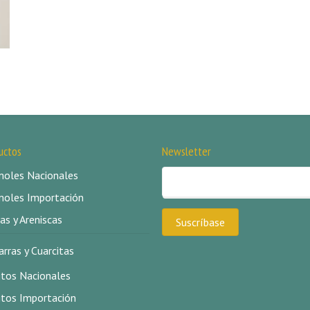
uctos
Newsletter
oles Nacionales
oles Importación
as y Areniscas
arras y Cuarcitas
itos Nacionales
itos Importación