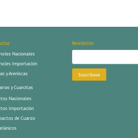
uctos
Newsletter
oles Nacionales
oles Importación
as y Areniscas
arras y Cuarcitas
itos Nacionales
itos Importación
actos de Cuarzo
elánicos