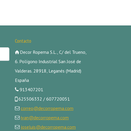
Contacto
Decor Ropema S.L., C/ del Trueno,
6. Polígono Industrial San José de
Valderas. 28918, Leganés (Madrid)
España
913407201
625506332 / 607720051
correo@decorropema.com
ivan@decorropema.com
joseluis@decorropema.com