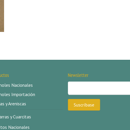
uctos
Newsletter
oles Nacionales
oles Importación
as y Areniscas
arras y Cuarcitas
itos Nacionales