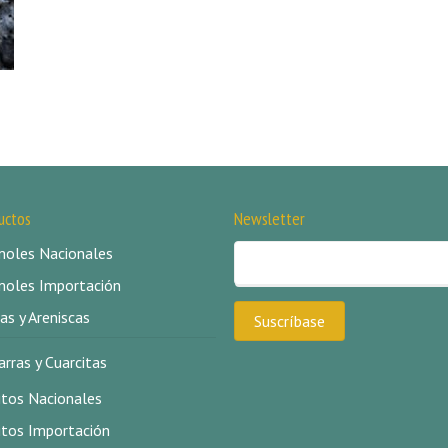
uctos
Newsletter
oles Nacionales
oles Importación
as y Areniscas
arras y Cuarcitas
itos Nacionales
itos Importación