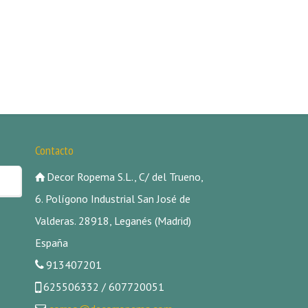
Contacto
Decor Ropema S.L., C/ del Trueno,
6. Polígono Industrial San José de
Valderas. 28918, Leganés (Madrid)
España
913407201
625506332 / 607720051