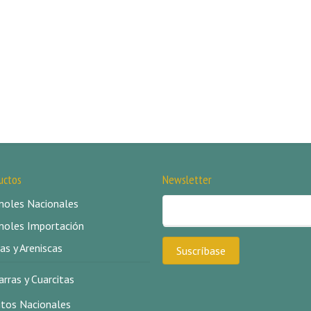
uctos
Newsletter
oles Nacionales
oles Importación
as y Areniscas
arras y Cuarcitas
itos Nacionales