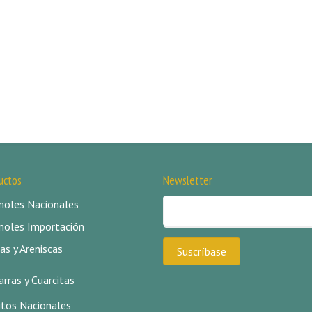
uctos
Newsletter
oles Nacionales
oles Importación
as y Areniscas
arras y Cuarcitas
itos Nacionales