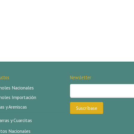
uctos
Newsletter
oles Nacionales
oles Importación
as y Areniscas
arras y Cuarcitas
itos Nacionales