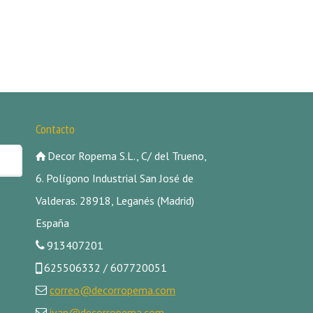
Contacto
Decor Ropema S.L., C/ del Trueno,
6. Polígono Industrial San José de
Valderas. 28918, Leganés (Madrid)
España
913407201
625506332 / 607720051
correo@decorropema.com
ivan@decorropema.com