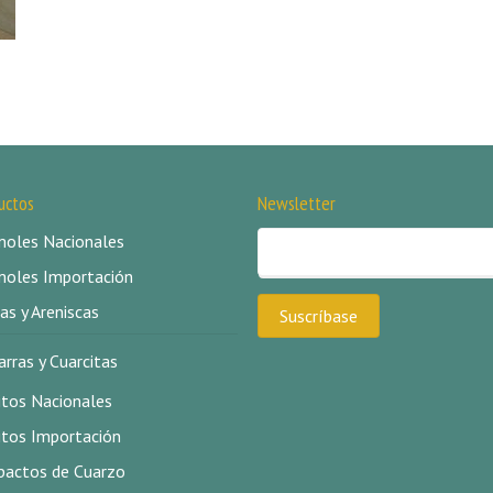
uctos
Newsletter
oles Nacionales
oles Importación
as y Areniscas
arras y Cuarcitas
itos Nacionales
itos Importación
actos de Cuarzo