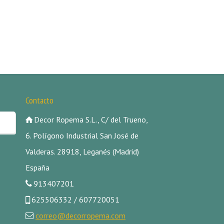
Contacto
Decor Ropema S.L., C/ del Trueno,
6. Polígono Industrial San José de
Valderas. 28918, Leganés (Madrid)
España
913407201
625506332 / 607720051
correo@decorropema.com