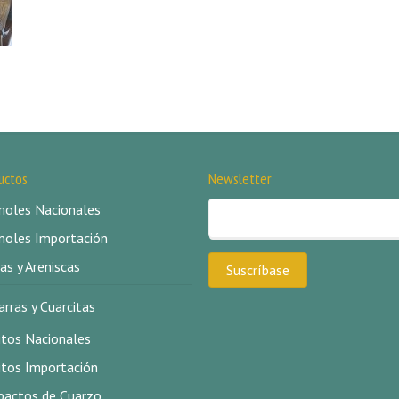
uctos
Newsletter
oles Nacionales
oles Importación
as y Areniscas
arras y Cuarcitas
itos Nacionales
itos Importación
actos de Cuarzo