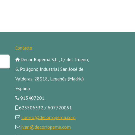
Contacto
Decor Ropema S.L., C/ del Trueno,
6. Polígono Industrial San José de
Valderas. 28918, Leganés (Madrid)
España
913407201
625506332 / 607720051
correo@decorropema.com
ivan@decorropema.com