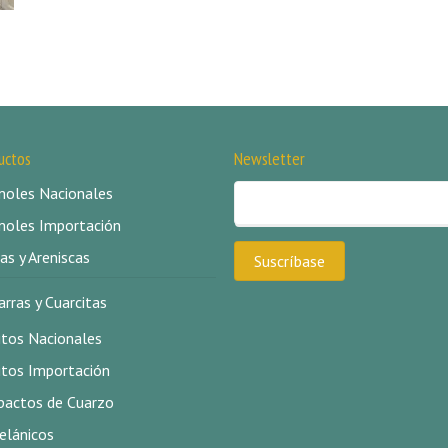
uctos
Newsletter
oles Nacionales
oles Importación
as y Areniscas
arras y Cuarcitas
itos Nacionales
itos Importación
actos de Cuarzo
elánicos