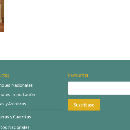
uctos
Newsletter
oles Nacionales
oles Importación
as y Areniscas
arras y Cuarcitas
itos Nacionales