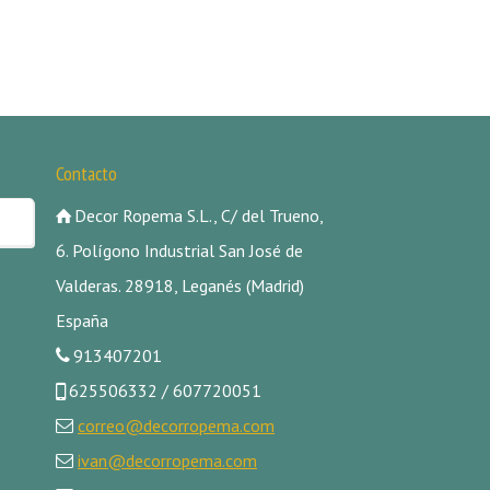
Contacto
Decor Ropema S.L., C/ del Trueno,
6. Polígono Industrial San José de
Valderas. 28918, Leganés (Madrid)
España
913407201
625506332 / 607720051
correo@decorropema.com
ivan@decorropema.com