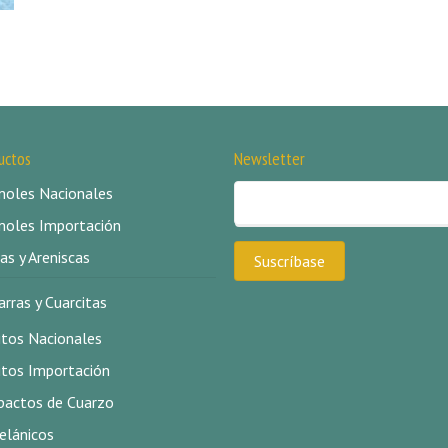
uctos
Newsletter
oles Nacionales
oles Importación
as y Areniscas
arras y Cuarcitas
itos Nacionales
itos Importación
actos de Cuarzo
elánicos