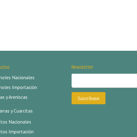
uctos
Newsletter
oles Nacionales
oles Importación
as y Areniscas
arras y Cuarcitas
itos Nacionales
itos Importación