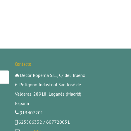
Contacto
Decor Ropema S.L., C/ del Trueno,
6. Polígono Industrial San José de
Valderas. 28918, Leganés (Madrid)
España
913407201
625506332 / 607720051